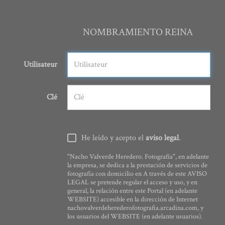
NOMBRAMIENTO REINA
Utilisateur
Clé
He leído y acepto el
aviso legal
.
"Nacho Valverde Heredero. Fotografía", en adelante
la empresa, se dedica a la prestación de servicios de
fotografía con domicilio en A través de este AVISO
LEGAL se pretende regular el acceso y uso, y en
general, la relación entre este Portal (en adelante
WEBSITE) accesible en la dirección de Internet
nachovalverdeherederofotografia.arcadina.com, y
los usuarios del WEBSITE (en adelante usuarios).