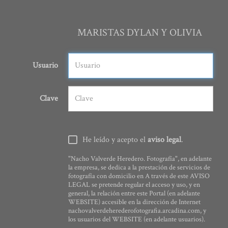
MARISTAS DYLAN Y OLIVIA
Usuario
Clave
He leído y acepto el
aviso legal
.
"Nacho Valverde Heredero. Fotografía", en adelante
la empresa, se dedica a la prestación de servicios de
fotografía con domicilio en A través de este AVISO
LEGAL se pretende regular el acceso y uso, y en
general, la relación entre este Portal (en adelante
WEBSITE) accesible en la dirección de Internet
nachovalverdeherederofotografia.arcadina.com, y
los usuarios del WEBSITE (en adelante usuarios).