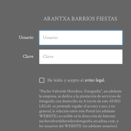
ARANTXA BARRIOS FIESTAS
Usuario
Clave
He leído y acepto el
aviso legal
.
"Nacho Valverde Heredero. Fotografía", en adelante
la empresa, se dedica a la prestación de servicios de
fotografía con domicilio en A través de este AVISO
LEGAL se pretende regular el acceso y uso, y en
general, la relación entre este Portal (en adelante
WEBSITE) accesible en la dirección de Internet
nachovalverdeherederofotografia.arcadina.com, y
los usuarios del WEBSITE (en adelante usuarios).